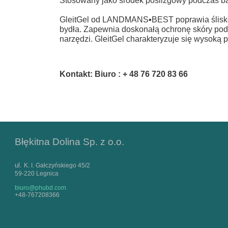
Stosowany jako środek poślizgowy podczas ba
GleitGel od LANDMANS▪BEST poprawia śliskość 
bydła. Zapewnia doskonałą ochronę skóry pod
narzędzi. GleitGel charakteryzuje się wysoką
Kontakt: Biuro : + 48 76 720 83 66
Błękitna Dolina Sp. z o.o.
ul.
K. I. Gałczyńskiego 45/2
59-220 Legnica
biuro@phubd.com
+48-767208366