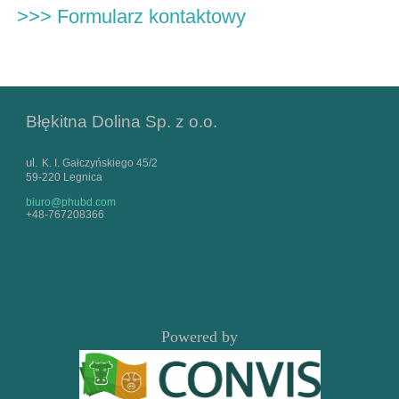
>>> Formularz kontaktowy
Błękitna Dolina Sp. z o.o.
ul.
K. I. Gałczyńskiego 45/2
59-220 Legnica
biuro@phubd.com
+48-767208366
Powered by