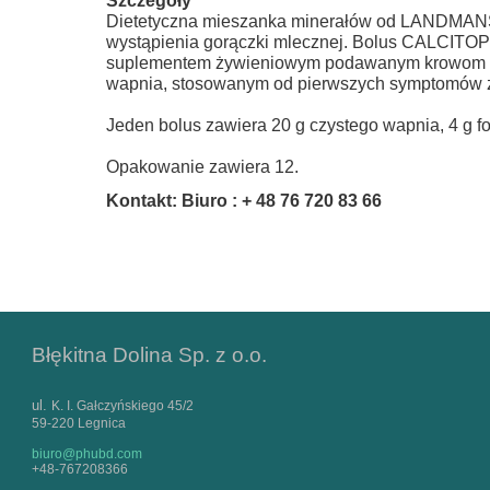
Szczegóły
Dietetyczna mieszanka minerałów od LANDMANS
wystąpienia gorączki mlecznej. Bolus CALCITOP 
suplementem żywieniowym podawanym krowom m
wapnia, stosowanym od pierwszych symptomów zw
Jeden bolus zawiera 20 g czystego wapnia, 4 g f
Opakowanie zawiera 12.
Kontakt: Biuro : + 48 76 720 83 66
Błękitna Dolina Sp. z o.o.
ul.
K. I. Gałczyńskiego 45/2
59-220 Legnica
biuro@phubd.com
+48-767208366