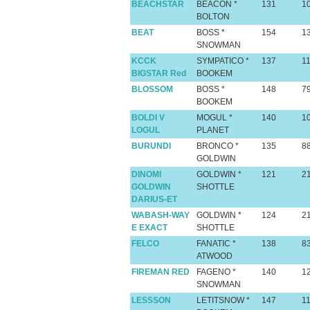
BEACHSTAR
BEACON *
131
1
BOLTON
BEAT
BOSS *
154
1
SNOWMAN
KCCK
SYMPATICO *
137
1
BIGSTAR Red
BOOKEM
BLOSSOM
BOSS *
148
7
BOOKEM
BOLDI V
MOGUL *
140
1
LOGUL
PLANET
BURUNDI
BRONCO *
135
8
GOLDWIN
DINOMI
GOLDWIN *
121
2
GOLDWIN
SHOTTLE
DARIUS-ET
WABASH-WAY
GOLDWIN *
124
2
E EXACT
SHOTTLE
FELCO
FANATIC *
138
8
ATWOOD
FIREMAN RED
FAGENO *
140
1
SNOWMAN
LESSSON
LETITSNOW *
147
1