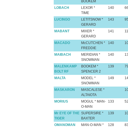
BOOKEM
LOBACH
LEXOR *
140
6
TIME
LUCINGO
LETITSNOW *
143
9
GERARD
MABANT
MIXER *
141
1
GERARD
MACADO
McCUTCHEN *
140
1
FREDDIE
MAIBACH
MERIDIAN *
140
1
SNOWMAN
MALENKAMP
BOOKEM *
139
7
BOLT RF
SPENCER 2
MALTA
MODEL *
149
1
SNOWMAN
MASKARON
MASCALESE *
1
ALTAIOTA
MORIUS
MOGUL * MAN-
133
5
O-MAN
Mr EYE OF THE
SUPERSIRE *
139
1
TIGER
BAXTER
OMANOMAN
MAN-O-MAN *
128
8