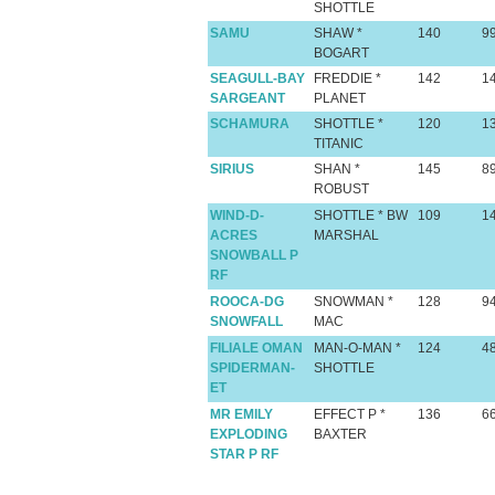
SHOTTLE
SAMU
SHAW *
140
9
BOGART
SEAGULL-BAY
FREDDIE *
142
1
SARGEANT
PLANET
SCHAMURA
SHOTTLE *
120
1
TITANIC
SIRIUS
SHAN *
145
8
ROBUST
WIND-D-
SHOTTLE * BW
109
1
ACRES
MARSHAL
SNOWBALL P
RF
ROOCA-DG
SNOWMAN *
128
9
SNOWFALL
MAC
FILIALE OMAN
MAN-O-MAN *
124
4
SPIDERMAN-
SHOTTLE
ET
MR EMILY
EFFECT P *
136
6
EXPLODING
BAXTER
STAR P RF