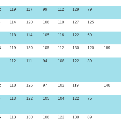
2
119
117
99
112
129
79
6
114
120
108
110
127
125
1
118
114
105
116
122
59
3
119
130
105
112
130
120
189
2
112
111
94
108
122
39
2
118
126
97
102
119
148
5
113
122
105
104
122
75
6
113
130
108
122
130
89