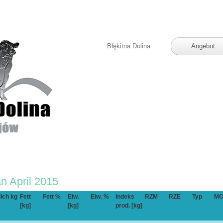
Błękitna Dolina
Angebot
an April 2015
lch kg
Fett
Fett %
Eiw.
Eiw. %
Indeks
RZM
RZE
Typ
MC
[kg]
[kg]
prod. [kg]