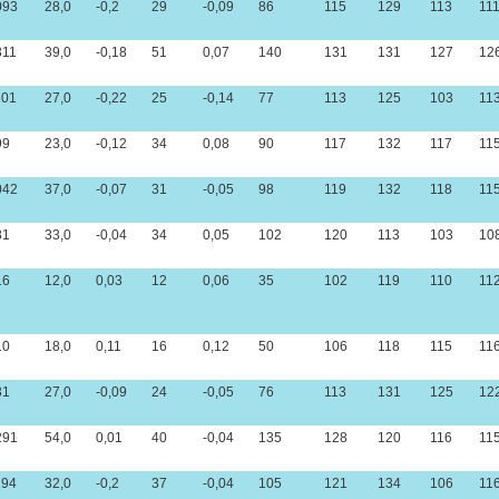
093
28,0
-0,2
29
-0,09
86
115
129
113
11
311
39,0
-0,18
51
0,07
140
131
131
127
12
101
27,0
-0,22
25
-0,14
77
113
125
103
11
99
23,0
-0,12
34
0,08
90
117
132
117
11
042
37,0
-0,07
31
-0,05
98
119
132
118
11
81
33,0
-0,04
34
0,05
102
120
113
103
10
16
12,0
0,03
12
0,06
35
102
119
110
11
10
18,0
0,11
16
0,12
50
106
118
115
11
31
27,0
-0,09
24
-0,05
76
113
131
125
12
291
54,0
0,01
40
-0,04
135
128
120
116
11
194
32,0
-0,2
37
-0,04
105
121
134
106
11