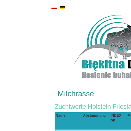
Milchrasse
Zuchtwerte Holstein Friesi
Name
Abstammung
INDEX
Mi
PF