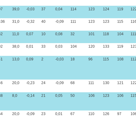
97
39,0
-0,03
37
0,04
114
123
124
119
12
436
31,0
-0,32
40
-0,09
111
123
123
115
11
32
11,0
0,07
10
0,08
32
101
118
104
11
92
38,0
0,01
33
0,03
104
120
133
119
12
41
13,0
0,09
2
-0,03
18
96
115
108
11
46
20,0
-0,23
24
-0,09
68
111
130
121
12
88
8,0
-0,14
21
0,05
50
106
123
106
11
64
20,0
-0,09
23
0,01
67
110
126
97
10