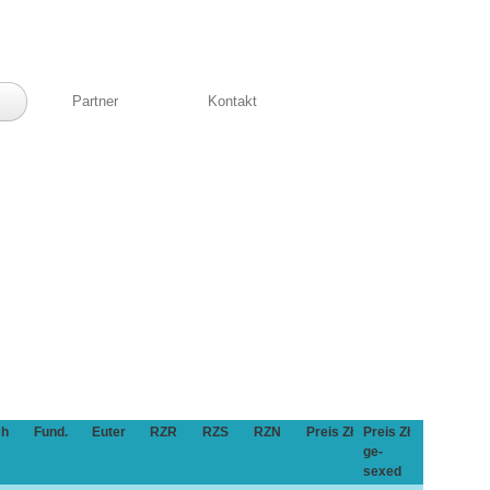
Partner
Kontakt
h
Fund.
Euter
RZR
RZS
RZN
Preis Zł
Preis Zł
ge-
sexed