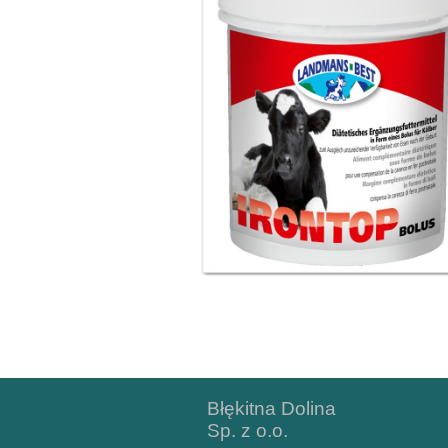
Błękitna Dolina
Sp. z o.o.