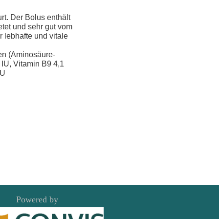
t. Der Bolus enthält
etet und sehr gut vom
 lebhafte und vitale
sen (Aminosäure-
 IU, Vitamin B9 4,1
IU
Powered by